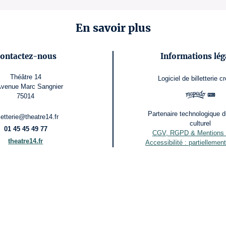
En savoir plus
ontactez-nous
Informations lég
Théâtre 14
Logiciel de billetterie
cr
Avenue Marc Sangnier
75014
Partenaire technologique d
lletterie@theatre14.fr
culturel
01 45 45 49 77
CGV, RGPD & Mentions 
theatre14.fr
Accessibilité : partielleme