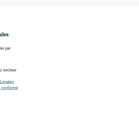
ales
éé par
u secteur
Légales
nt conforme