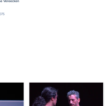
ïse Vereecken

8075