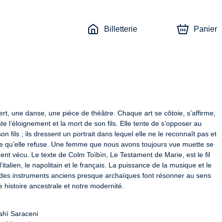
Billetterie
Panier
ert, une danse, une pièce de théâtre. Chaque art se côtoie, s’affirme, 
e l’éloignement et la mort de son fils. Elle tente de s’opposer au 
ils ; ils dressent un portrait dans lequel elle ne le reconnaît pas et 
nde qu’elle refuse. Une femme que nous avons toujours vue muette se 
ent vécu. Le texte de Colm Toìbìn, Le Testament de Marie, est le fil 
’italien, le napolitain et le français. La puissance de la musique et le 
s des instruments anciens presque archaïques font résonner au sens 
ne histoire ancestrale et notre modernité.
hì Saraceni
