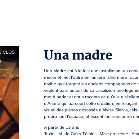
Una madre
/ CLOS
Una Madre est à la fois une installation, un conc
s’isole et met l’autre en lumière. Une mère racont
mythe que forgent les anciens compagnons de son f
veulent bâtir autour de sa crucifixion une lége
met à parler et nous raconte ce qu’elle a réellem
d’Ariane qui parcourt cette création, entrelaçant l
visuel des pianos désossés d’Alvise Sinivia, tel
propre tout l’espace, et tissent les liens entre u
À partir de 12 ans

Texte : M. de Colm Tòibìn – Mise en scène : Ama