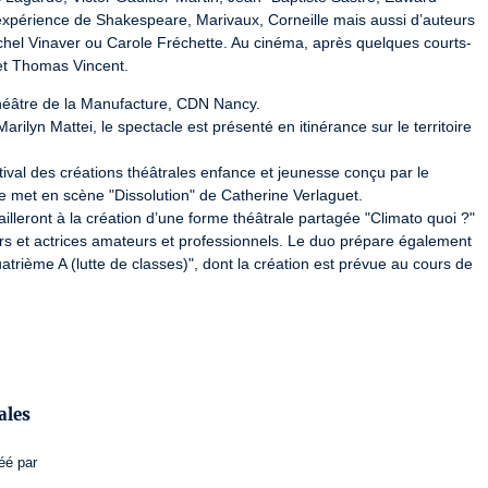
 l’expérience de Shakespeare, Marivaux, Corneille mais aussi d’auteurs 
hel Vinaver ou Carole Fréchette. Au cinéma, après quelques courts-
 et Thomas Vincent.
Théâtre de la Manufacture, CDN Nancy.

arilyn Mattei, le spectacle est présenté en itinérance sur le territoire 
val des créations théâtrales enfance et jeunesse conçu par le 
e met en scène "Dissolution" de Catherine Verlaguet.

ailleront à la création d’une forme théâtrale partagée "Climato quoi ?" 
rs et actrices amateurs et professionnels. Le duo prépare également 
trième A (lutte de classes)", dont la création est prévue au cours de 
 Théâtre 14
universite-populaire.theatre14.fr/
8075
ales
éé par