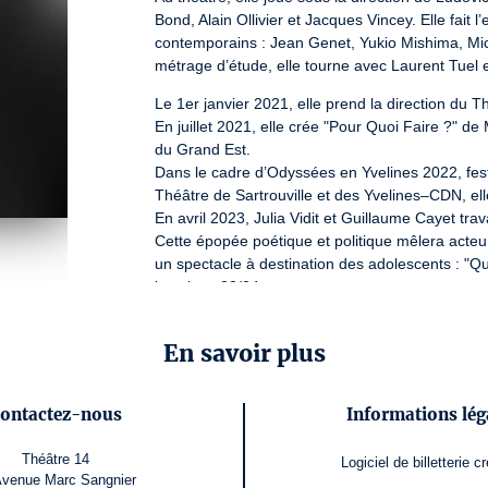
Bond, Alain Ollivier et Jacques Vincey. Elle fait
contemporains : Jean Genet, Yukio Mishima, Mic
métrage d’étude, elle tourne avec Laurent Tuel
Le 1er janvier 2021, elle prend la direction du 
En juillet 2021, elle crée "Pour Quoi Faire ?" de M
du Grand Est.

Dans le cadre d’Odyssées en Yvelines 2022, festi
Théâtre de Sartrouville et des Yvelines–CDN, ell
En avril 2023, Julia Vidit et Guillaume Cayet trav
Cette épopée poétique et politique mêlera acteu
un spectacle à destination des adolescents : "Qua
la saison 23/24.
Une rencontre libre et gratuite sur le plateau du
En savoir plus
et en live sur Facebook et sur le site 
http://www.
Numéro de licence : 1-1058073 / 2 - 002972 / 3-105
ontactez-nous
Informations lég
Théâtre 14
Logiciel de billetterie
cr
Avenue Marc Sangnier