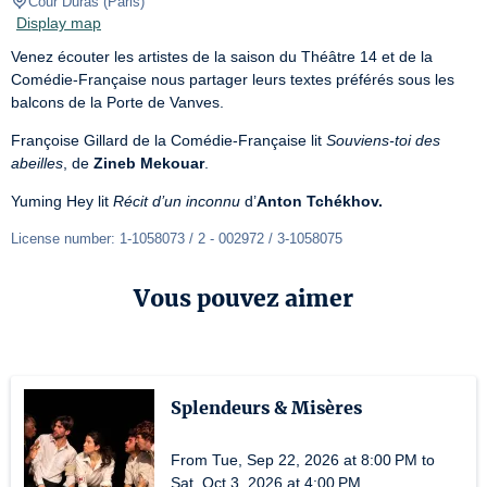
Cour Duras
(
Paris
)
Display map
Venez écouter les artistes de la saison du Théâtre 14 et de la 
Comédie-Française nous partager leurs textes préférés sous les 
balcons de la Porte de Vanves.
Françoise Gillard de la Comédie-Française lit 
Souviens-toi des 
abeilles
, de 
Zineb Mekouar
.
Yuming Hey lit 
Récit d’un inconnu
 d’
Anton Tchékhov.
License number: 1-1058073 / 2 - 002972 / 3-1058075
Vous pouvez aimer
Splendeurs & Misères
From Tue, Sep 22, 2026 at 8:00 PM to
Sat, Oct 3, 2026 at 4:00 PM