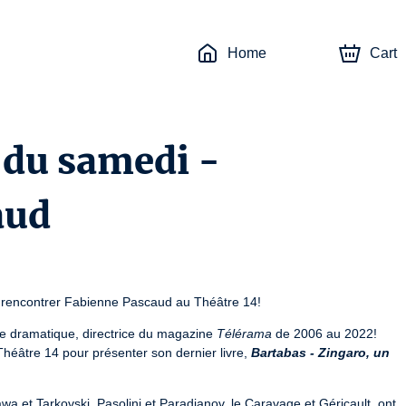
Home
Cart
 du samedi -
aud
 rencontrer Fabienne Pascaud au Théâtre 14!
que dramatique, directrice du magazine 
Télérama
 de 2006 au 2022! 
 Théâtre 14 pour présenter son dernier livre, 
Bartabas - Zingaro, un 
 et Tarkovski, Pasolini et Paradjanov, le Caravage et Géricault, ont 