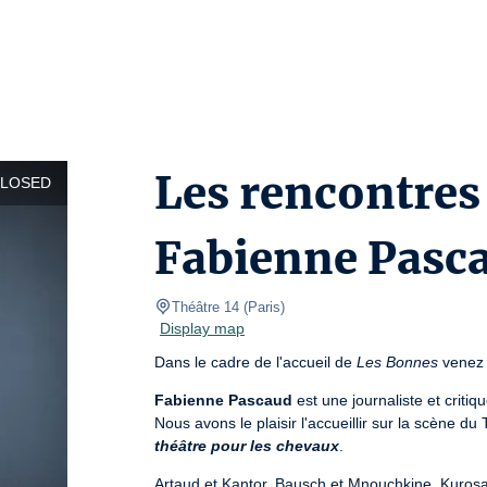
Les rencontres
CLOSED
Fabienne Pasc
Théâtre 14
(
Paris
)
Display map
Dans le cadre de l'accueil de 
Les Bonnes
 venez
Fabienne Pascaud
 est une journaliste et criti
Nous avons le plaisir l'accueillir sur la scène du
théâtre pour les chevaux
.
Artaud et Kantor, Bausch et Mnouchkine, Kurosawa