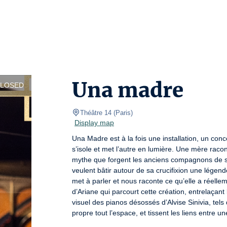
Una madre
CLOSED
Théâtre 14
(
Paris
)
Display map
Una Madre est à la fois une installation, un conc
s’isole et met l’autre en lumière. Une mère racont
mythe que forgent les anciens compagnons de son f
veulent bâtir autour de sa crucifixion une lége
met à parler et nous raconte ce qu’elle a réellem
d’Ariane qui parcourt cette création, entrelaçant l
visuel des pianos désossés d’Alvise Sinivia, tel
propre tout l’espace, et tissent les liens entre u