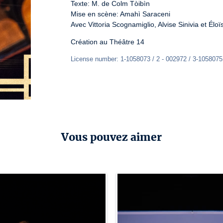
Texte: M. de Colm Tòibìn

Mise en scène: Amahì Saraceni

Avec Vittoria Scognamiglio, Alvise Sinivia et Élo
Création au Théâtre 14
License number: 1-1058073 / 2 - 002972 / 3-1058075
Vous pouvez aimer