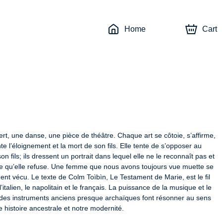
Home
Cart
ert, une danse, une pièce de théâtre. Chaque art se côtoie, s’affirme, 
e l’éloignement et la mort de son fils. Elle tente de s’opposer au 
ils; ils dressent un portrait dans lequel elle ne le reconnaît pas et 
nde qu’elle refuse. Une femme que nous avons toujours vue muette se 
ent vécu. Le texte de Colm Toìbìn, Le Testament de Marie, est le fil 
’italien, le napolitain et le français. La puissance de la musique et le 
s des instruments anciens presque archaïques font résonner au sens 
ne histoire ancestrale et notre modernité.