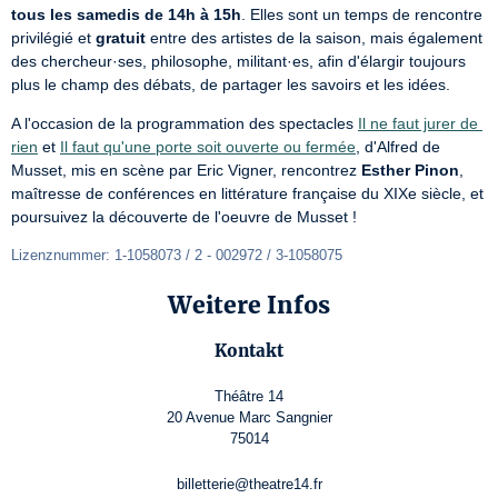
tous les samedis de 14h à 15h
. Elles sont un temps de rencontre 
privilégié et 
gratuit
 entre des artistes de la saison, mais également 
des chercheur·ses, philosophe, militant·es, afin d'élargir toujours 
plus le champ des débats, de partager les savoirs et les idées.
A l'occasion de la programmation des spectacles 
Il ne faut jurer de 
rien
 et 
Il faut qu'une porte soit ouverte ou fermée
, d'Alfred de 
Musset, mis en scène par Eric Vigner, rencontrez 
Esther Pinon
, 
maîtresse de conférences en littérature française du XIXe siècle, et 
poursuivez la découverte de l'oeuvre de Musset !
Lizenznummer: 1-1058073 / 2 - 002972 / 3-1058075
Weitere Infos
Kontakt
Théâtre 14
20 Avenue Marc Sangnier
75014
billetterie@theatre14.fr